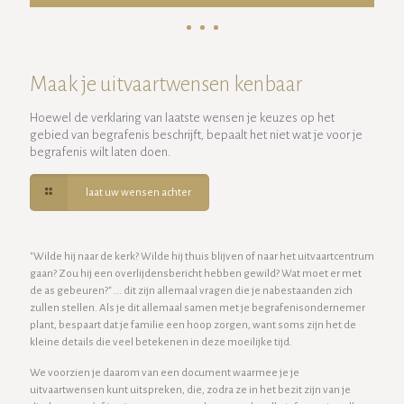
Maak je uitvaartwensen kenbaar
Hoewel de verklaring van laatste wensen je keuzes op het
gebied van begrafenis beschrijft, bepaalt het niet wat je voor je
begrafenis wilt laten doen.
laat uw wensen achter
"Wilde hij naar de kerk? Wilde hij thuis blijven of naar het uitvaartcentrum
gaan? Zou hij een overlijdensbericht hebben gewild? Wat moet er met
de as gebeuren?" ... dit zijn allemaal vragen die je nabestaanden zich
zullen stellen. Als je dit allemaal samen met je begrafenisondernemer
plant, bespaart dat je familie een hoop zorgen, want soms zijn het de
kleine details die veel betekenen in deze moeilijke tijd.
We voorzien je daarom van een document waarmee je je
uitvaartwensen kunt uitspreken, die, zodra ze in het bezit zijn van je