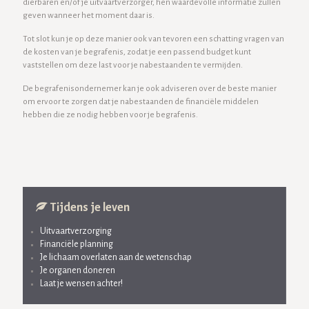
dierbaren en/of je uitvaartverzorger, hen waardevolle informatie zullen
geven wanneer het moment daar is.
Tot slot kun je op deze manier ook van tevoren een schatting vragen van
de kosten van je begrafenis, zodat je een passend budget kunt
vaststellen om deze last voor je nabestaanden te vermijden.
De begrafenisondernemer kan je ook adviseren over de beste manier
om ervoor te zorgen dat je nabestaanden de financiële middelen
hebben die ze nodig hebben voor je begrafenis.
Tijdens je leven
Uitvaartverzorging
Financiële planning
Je lichaam overlaten aan de wetenschap
Je organen doneren
Laat je wensen achter!