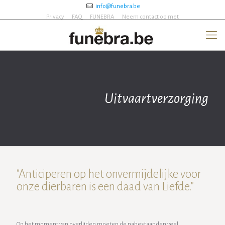
info@funebra.be
Privacy
FAQ
FUNEBRA
Neem contact op met
Uitvaartverzorging
"Anticiperen op het onvermijdelijke voor
onze dierbaren is een daad van Liefde."
Op het moment van overlijden moeten de nabestaanden veel