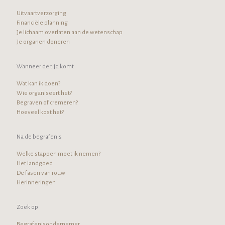
Uitvaartverzorging
Financiële planning
Je lichaam overlaten aan de wetenschap
Je organen doneren
Wanneer de tijd komt
Wat kan ik doen?
Wie organiseert het?
Begraven of cremeren?
Hoeveel kost het?
Na de begrafenis
Welke stappen moet ik nemen?
Het landgoed
De fasen van rouw
Herinneringen
Zoek op
Begrafenisondernemer