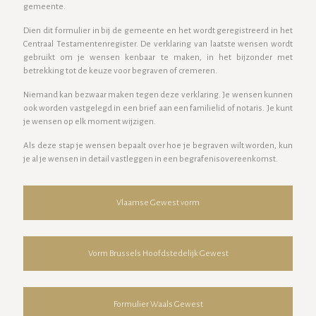
gemeente.
Dien dit formulier in bij de gemeente en het wordt geregistreerd in het
Centraal Testamentenregister. De verklaring van laatste wensen wordt
gebruikt om je wensen kenbaar te maken, in het bijzonder met
betrekking tot de keuze voor begraven of cremeren.
Niemand kan bezwaar maken tegen deze verklaring. Je wensen kunnen
ook worden vastgelegd in een brief aan een familielid of notaris. Je kunt
je wensen op elk moment wijzigen.
Als deze stap je wensen bepaalt over hoe je begraven wilt worden, kun
je al je wensen in detail vastleggen in een begrafenisovereenkomst.
Vlaamse Gewest vorm
Vorm Brussels Hoofdstedelijk Gewest
Formulier Waals Gewest