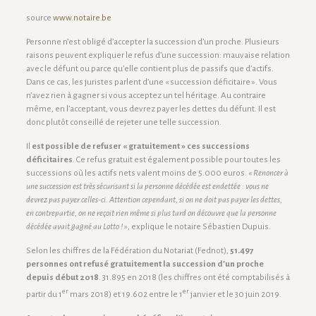
source
www.notaire.be
Personne n’est obligé d’accepter la succession d’un proche. Plusieurs
raisons peuvent expliquer le refus d’une succession: mauvaise relation
avec le défunt ou parce qu’elle contient plus de passifs que d’actifs.
Dans ce cas, les juristes parlent d’une « succession déficitaire ». Vous
n’avez rien à gagner si vous acceptez un tel héritage. Au contraire
même, en l’acceptant, vous devrez payer les dettes du défunt. Il est
donc plutôt conseillé de rejeter une telle succession.
Il
est possible de refuser « gratuitement » ces successions
déficitaires
. Ce refus gratuit est également possible pour toutes les
successions où les actifs nets valent moins de 5.000 euros.
« Renoncer à
une succession est très sécurisant si la personne décédée est endettée : vous ne
devrez pas payer celles-ci. Attention cependant, si on ne doit pas payer les dettes,
en contrepartie, on ne reçoit rien même si plus tard on découvre que la personne
décédée avait gagné au Lotto ! »
, explique le notaire Sébastien Dupuis.
Selon les chiffres de la Fédération du Notariat (Fednot),
51.497
personnes ont refusé gratuitement la succession d’un proche
depuis début 2018
. 31.895 en 2018 (les chiffres ont été comptabilisés à
er
er
partir du 1
mars 2018) et 19.602 entre le 1
janvier et le 30 juin 2019.