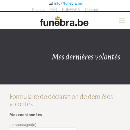
info@funebra.be
Privacy
FAQ
FUNEBRA
Contact
Mes dernières volontés
Formulaire de déclaration de dernières
volontés
Mes coordonnées
Je soussigné(e) :