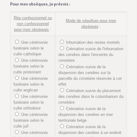
Pour mes obsèques, je prévois :
Rite confessionnel ou
Mode de sépulture pour mes
non confessionnel
obsèques
:
pour mes obsèques
:
Une cérémonie
Inhumation des restes mortels
funéraire selon le
Crémation suivie de l'inhumation
culte catholique
des cendres dans l'enceinte du
Une cérémonie
cimetière
funéraire selon le
Crémation suivie de la
culte protestant
dispersion des cendres sur la
Une cérémonie
parcelle du cimetière réservée à cet
funéraire selon le
effet
culte anglican
Crémation suivie du placement
Une cérémonie
des cendres dans le columbarium du
funéraire selon le
cimetière
culte orthodoxe
Crémation suivie de la
Une cérémonie
dispersion des cendres en mer
funéraire selon le
territoriale belge
culte juif
Crémation suivie de la
Une cérémonie
dispersion des cendres à un endroit