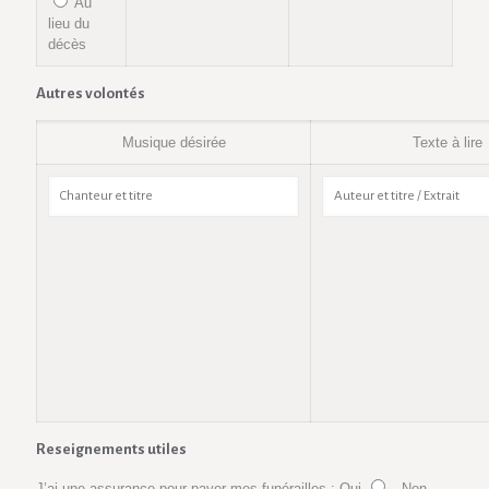
Au
lieu du
décès
Autres volontés
Musique désirée
Texte à lire
Reseignements utiles
J’ai une assurance pour payer mes funérailles : Oui
- Non